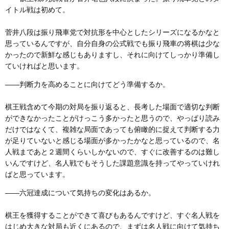
イトル戦は初めて。
菅井八段は振り飛車党で対抗形を中心としたシリーズになるかなと
思っているんですが、自分自身の公式戦でも振り飛車の将棋は少な
かったので新鮮な感じもありますし、それに向けてしっかり準備し
ていければと思います。
――判断力を高めることに向けてどう準備するか。
棋王戦含めて今期の対局を振り返ると、長考した場面で適切な判断
ができなかったことがけっこう多かったと思うので、やっぱり読み
だけではなくて、複雑な局面であっても俯瞰的に捉えて判断する力
が足りていないと感じる場面が多かったかなと思っているので、名
人戦まであと２週間くらいしかないので、すぐに改善するのは難し
いんですけど、名人戦でもそうした課題意識を持ってやっていけれ
ばと思っています。
――六冠達成について気持ちの変化はあるか。
棋王を獲得することができて喜びもあるんですけど、すぐ名人戦を
はじめ大きな対局も近くにあるので、まずは名人戦に向けて気持ち