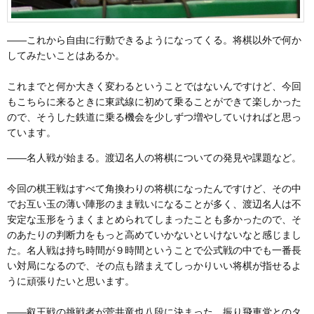
――これから自由に行動できるようになってくる。将棋以外で何か
してみたいことはあるか。
これまでと何か大きく変わるということではないんですけど、今回
もこちらに来るときに東武線に初めて乗ることができて楽しかった
ので、そうした鉄道に乗る機会を少しずつ増やしていければと思っ
ています。
――名人戦が始まる。渡辺名人の将棋についての発見や課題など。
今回の棋王戦はすべて角換わりの将棋になったんですけど、その中
でお互い玉の薄い陣形のまま戦いになることが多く、渡辺名人は不
安定な玉形をうまくまとめられてしまったことも多かったので、そ
のあたりの判断力をもっと高めていかないといけないなと感じまし
た。名人戦は持ち時間が９時間ということで公式戦の中でも一番長
い対局になるので、その点も踏まえてしっかりいい将棋が指せるよ
うに頑張りたいと思います。
――叡王戦の挑戦者が菅井竜也八段に決まった。振り飛車党とのタ