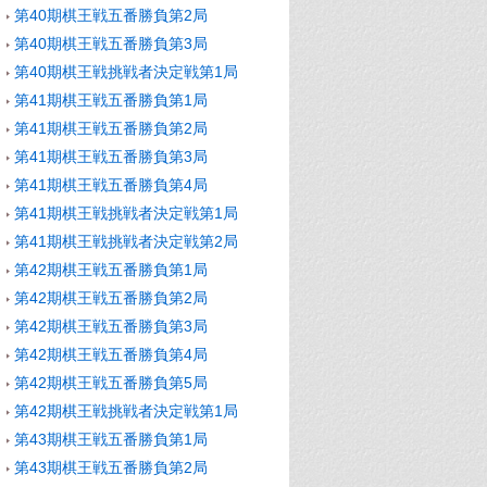
第40期棋王戦五番勝負第2局
第40期棋王戦五番勝負第3局
第40期棋王戦挑戦者決定戦第1局
第41期棋王戦五番勝負第1局
第41期棋王戦五番勝負第2局
第41期棋王戦五番勝負第3局
第41期棋王戦五番勝負第4局
第41期棋王戦挑戦者決定戦第1局
第41期棋王戦挑戦者決定戦第2局
第42期棋王戦五番勝負第1局
第42期棋王戦五番勝負第2局
第42期棋王戦五番勝負第3局
第42期棋王戦五番勝負第4局
第42期棋王戦五番勝負第5局
第42期棋王戦挑戦者決定戦第1局
第43期棋王戦五番勝負第1局
第43期棋王戦五番勝負第2局