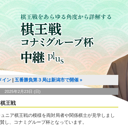
メイン
五番勝負第３局は新潟市で開催
»
2025年2月23日 (日)
ア棋王戦
ジュニア棋王戦の模様を両対局者や関係棋士が見学しまし
賛し、コナミグループ杯となっています。