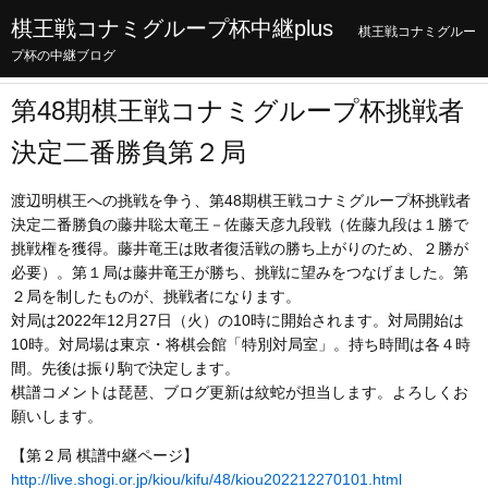
棋王戦コナミグループ杯中継plus
棋王戦コナミグルー
プ杯の中継ブログ
第48期棋王戦コナミグループ杯挑戦者
決定二番勝負第２局
渡辺明棋王への挑戦を争う、第48期棋王戦コナミグループ杯挑戦者
決定二番勝負の藤井聡太竜王－佐藤天彦九段戦（佐藤九段は１勝で
挑戦権を獲得。藤井竜王は敗者復活戦の勝ち上がりのため、２勝が
必要）。第１局は藤井竜王が勝ち、挑戦に望みをつなげました。第
２局を制したものが、挑戦者になります。
対局は2022年12月27日（火）の10時に開始されます。対局開始は
10時。対局場は東京・将棋会館「特別対局室」。持ち時間は各４時
間。先後は振り駒で決定します。
棋譜コメントは琵琶、ブログ更新は紋蛇が担当します。よろしくお
願いします。
【第２局 棋譜中継ページ】
http://live.shogi.or.jp/kiou/kifu/48/kiou202212270101.html