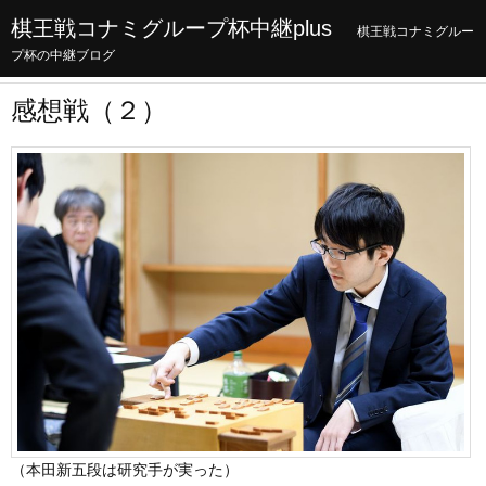
棋王戦コナミグループ杯中継plus
棋王戦コナミグルー
プ杯の中継ブログ
感想戦（２）
（本田新五段は研究手が実った）