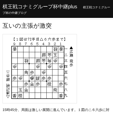
棋王戦コナミグループ杯中継plus
棋王戦コナミグルー
プ杯の中継ブログ
互いの主張が激突
15時45分、局面は激しい展開に進んでいます。１図の△６六歩に対