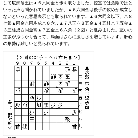
して広瀬竜王は▲６六同金と歩を取りました。控室では危険ではと
いった声も聞かれていましたが、▲６六同金は後手の攻めが成立し
ないといった意思表示とも取られています。▲６六同金以下、△８
七銀▲同金△同歩成△８六歩▲７八玉△８五金▲４五桂△７五金▲
３三桂成△同金寄▲７五金△６六角（２図）と進みました。互いの
主張がぶつかり合って、局面はさらに激しさを増しています。肝心
の形勢は難しいと見られています。