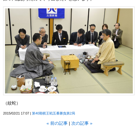
（紋蛇）
2015/02/21 17:07
第40期棋王戦五番勝負第2局
«
前の記事
次の記事
»