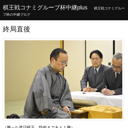
棋王戦コナミグループ杯中継plus
棋王戦コナミグルー
プ杯の中継ブログ
終局直後
（勝った渡辺棋王。防衛まであと１勝）