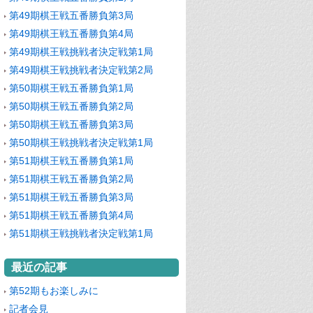
第49期棋王戦五番勝負第3局
第49期棋王戦五番勝負第4局
第49期棋王戦挑戦者決定戦第1局
第49期棋王戦挑戦者決定戦第2局
第50期棋王戦五番勝負第1局
第50期棋王戦五番勝負第2局
第50期棋王戦五番勝負第3局
第50期棋王戦挑戦者決定戦第1局
第51期棋王戦五番勝負第1局
第51期棋王戦五番勝負第2局
第51期棋王戦五番勝負第3局
第51期棋王戦五番勝負第4局
第51期棋王戦挑戦者決定戦第1局
最近の記事
第52期もお楽しみに
記者会見