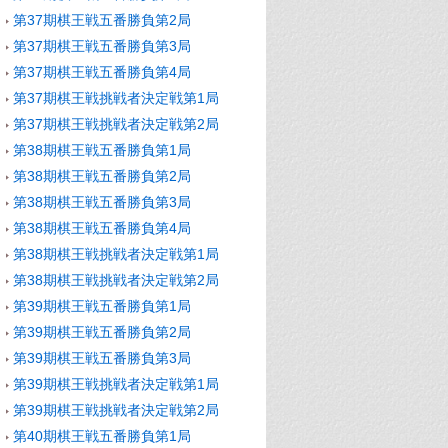
第37期棋王戦五番勝負第2局
第37期棋王戦五番勝負第3局
第37期棋王戦五番勝負第4局
第37期棋王戦挑戦者決定戦第1局
第37期棋王戦挑戦者決定戦第2局
第38期棋王戦五番勝負第1局
第38期棋王戦五番勝負第2局
第38期棋王戦五番勝負第3局
第38期棋王戦五番勝負第4局
第38期棋王戦挑戦者決定戦第1局
第38期棋王戦挑戦者決定戦第2局
第39期棋王戦五番勝負第1局
第39期棋王戦五番勝負第2局
第39期棋王戦五番勝負第3局
第39期棋王戦挑戦者決定戦第1局
第39期棋王戦挑戦者決定戦第2局
第40期棋王戦五番勝負第1局