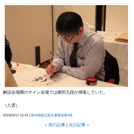
解説会場隣のサイン会場では郷田九段が揮毫していた。
（八雲）
2019/03/17 15:42
第44期棋王戦五番勝負第4局
«
前の記事
次の記事
»