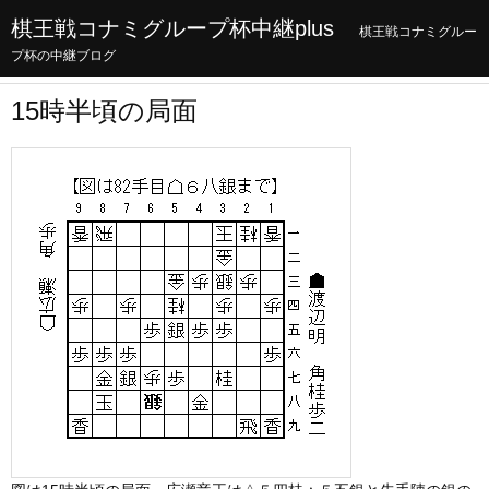
棋王戦コナミグループ杯中継plus
棋王戦コナミグルー
プ杯の中継ブログ
15時半頃の局面