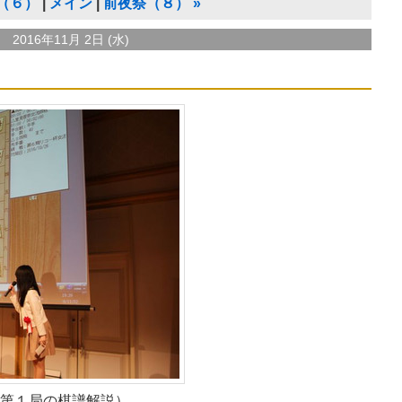
（６）
メイン
前夜祭（８）
»
2016年11月 2日 (水)
第１局の棋譜解説）