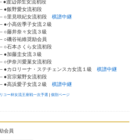
－●渡辺弥生女流初段
－●飯野愛女流初段
●－○里見咲紀女流初段
棋譜中継
○－●小高佐季子女流２級
－○藤井奈々女流３級
－○磯谷祐維奨励会員
－○石本さくら女流初段
－●加藤圭女流３級
－○伊奈川愛菓女流初段
○－●カロリーナ・ステチェンスカ女流１級
棋譜中継
－●宮宗紫野女流初段
○－●高浜愛子女流２級
棋譜中継
期リコー杯女流王座戦一次予選
|
個別ページ
励会員