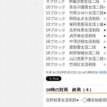
９ブロック 伊藤沙恵女流二段 ○
10ブロック 長谷川優貴女流二段○
11ブロック 竹部さゆり女流三段
12ブロック 和田あき女流初段 
13ブロック 塚田恵梨花女流１級●
14ブロック 北村桂香女流初段 ●
15ブロック 貞升南女流初段 ●
16ブロック 中澤沙耶女流初段 ○
17ブロック 渡部愛女流二段 ●
18ブロック 村田智穂女流二段 
19ブロック 山口恵梨子女流二段○
20ブロック 竹俣紅女流初段 
牛蒡 on 2018年5月12日 (土) at 18時25分
第8
16時の対局 終局（４）
北村桂香女流初段●－◯磯谷祐維奨