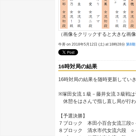
（画像をクリックすると大きな画像
牛蒡 on 2018年5月12日 (土) at 18時28分
第8
16時対局の結果
16時対局の結果を随時更新してい
※塚田女流１級－藤井女流３級戦は
休憩をはさんで指し直し局が行わ
【予選決勝】
７ブロック 本田小百合女流三段○
８ブロック 清水市代女流六段 ○