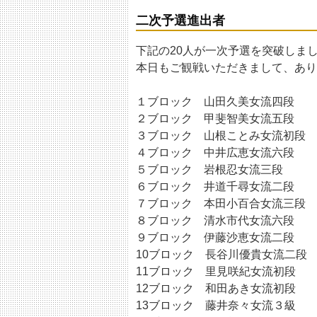
二次予選進出者
下記の20人が一次予選を突破しま
本日もご観戦いただきまして、あり
１ブロック 山田久美女流四段
２ブロック 甲斐智美女流五段
３ブロック 山根ことみ女流初段
４ブロック 中井広恵女流六段
５ブロック 岩根忍女流三段
６ブロック 井道千尋女流二段
７ブロック 本田小百合女流三段
８ブロック 清水市代女流六段
９ブロック 伊藤沙恵女流二段
10ブロック 長谷川優貴女流二段
11ブロック 里見咲紀女流初段
12ブロック 和田あき女流初段
13ブロック 藤井奈々女流３級