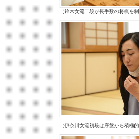
（鈴木女流二段が長手数の将棋を制
（伊奈川女流初段は序盤から積極的