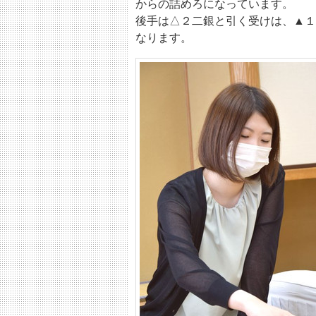
からの詰めろになっています。
後手は△２二銀と引く受けは、▲１
なります。