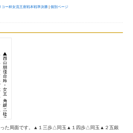
期リコー杯女流王座戦本戦準決勝
|
個別ページ
った局面です。▲１三歩△同玉▲１四歩△同玉▲２五銀