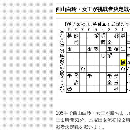
西山白玲・女王が挑戦者決定戦
105手で西山白玲・女王が勝ちまし
王１時間31分、△塚田女流初段２
戦者決定戦を戦います。