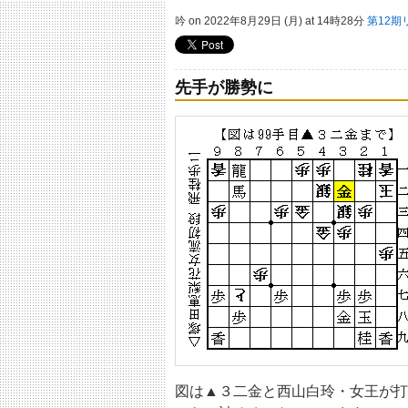
吟 on 2022年8月29日 (月) at 14時28分
第12
先手が勝勢に
図は▲３二金と西山白玲・女王が打