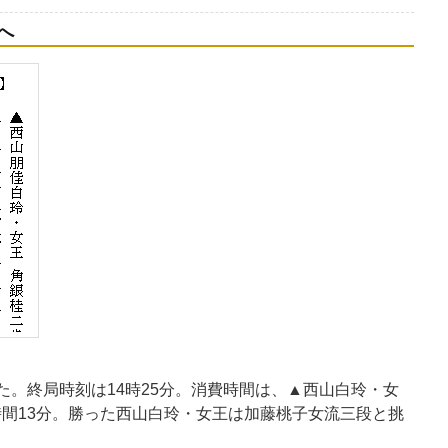
へ
た。終局時刻は14時25分。消費時間は、▲西山白玲・女
時間13分。勝った西山白玲・女王は加藤桃子女流三段と挑