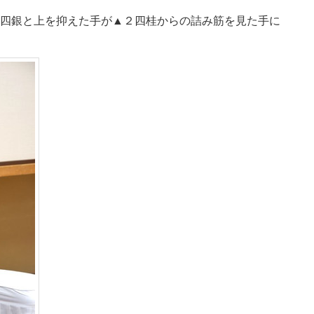
四銀と上を抑えた手が▲２四桂からの詰み筋を見た手に