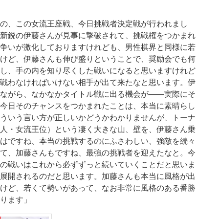
の、この女流王座戦、今日挑戦者決定戦が行われまし
新鋭の伊藤さんが見事に撃破されて、挑戦権をつかまれ
争いが激化しておりますけれども、男性棋界と同様に若
けど、伊藤さんも伸び盛りということで、奨励会でも何
し、手の内を知り尽くした戦いになると思いますけれど
戦わなければいけない相手が出て来たなと思います。伊
ながら、なかなかタイトル戦に出る機会が――実際にそ
今日そのチャンスをつかまれたことは、本当に素晴らし
ういう言い方が正しいかどうかわかりませんが、トーナ
人・女流王位）という凄く大きな山、壁を、伊藤さん乗
はですね、本当の挑戦するのにふさわしい、強敵を続々
て、加藤さんもですね、最強の挑戦者を迎えたなと。今
の戦いはこれから必ずずっと続いていくことだと思いま
展開されるのだと思います。加藤さんも本当に風格が出
けど、若くて勢いがあって、なお非常に風格のある番勝
ります」