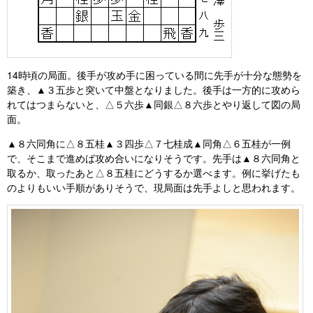
14時頃の局面。後手が攻め手に困っている間に先手が十分な態勢を
築き、▲３五歩と突いて中盤となりました。後手は一方的に攻めら
れてはつまらないと、△５六歩▲同銀△８六歩とやり返して図の局
面。
▲８六同角に△８五桂▲３四歩△７七桂成▲同角△６五桂が一例
で、そこまで進めば攻め合いになりそうです。先手は▲８六同角と
取るか、取ったあと△８五桂にどうするか選べます。例に挙げたも
のよりもいい手順がありそうで、現局面は先手よしと思われます。