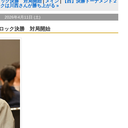
ロック決勝 対局開始
メイン
【西】決勝トーナメント２
ックは川西さんが勝ち上がる
»
2026年4月11日 (土)
ロック決勝 対局開始