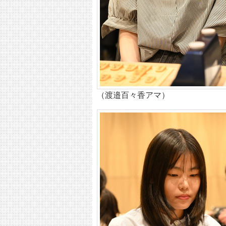
（渡邉百々香アマ）