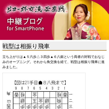
戦型は相振り飛車
立ち上がりは▲５六歩△３四歩▲６八銀という両者の対戦でおなじ
みのオープニング。それから角交換を経て、戦型は相振り飛車に進
みました。