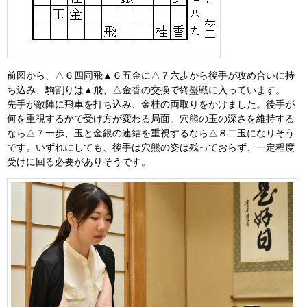
前図から、△６四同飛▲６五金に△７六歩から後手が攻め合いに持
ち込み、駒割りは▲飛、△金香の交換で終盤戦に入っています。
先手が敵陣に飛車を打ち込み、金桂の両取りをかけました。後手が
何を重視するかで受け方が変わる局面。穴熊の玉の深さを維持する
なら△７一歩、玉と金銀の連結を重視するなら△８二玉になりそう
です。いずれにしても、後手は穴熊の姿は残っておらず、一定程度
受けに回る必要がありそうです。