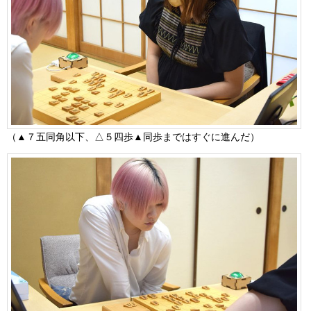
（▲７五同角以下、△５四歩▲同歩まではすぐに進んだ）