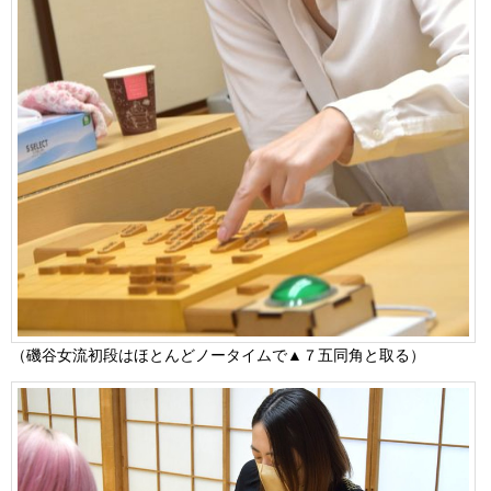
（磯谷女流初段はほとんどノータイムで▲７五同角と取る）