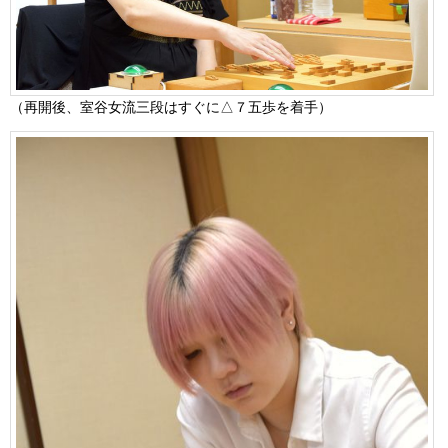
（再開後、室谷女流三段はすぐに△７五歩を着手）