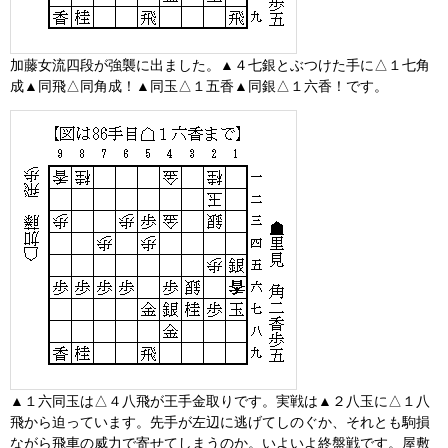
加藤女流四段が強襲に出ました。▲４七銀とぶつけた手に△１七角
成▲同飛△同角成！▲同玉△１五香▲同銀△１六香！です。
▲１六同玉は△４八飛が王手金取りです。実戦は▲２八玉に△１八
飛から迫っています。先手が左辺に逃げてしのぐか、それとも駒損
ながら飛車の威力で寄せてしまうのか。いよいよ終盤戦です。屋敷