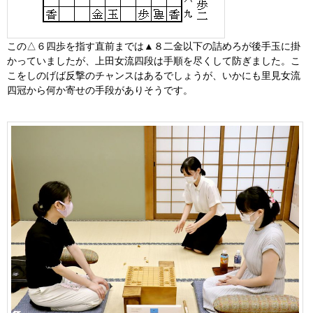
この△６四歩を指す直前までは▲８二金以下の詰めろが後手玉に掛
かっていましたが、上田女流四段は手順を尽くして防ぎました。こ
こをしのげば反撃のチャンスはあるでしょうが、いかにも里見女流
四冠から何か寄せの手段がありそうです。