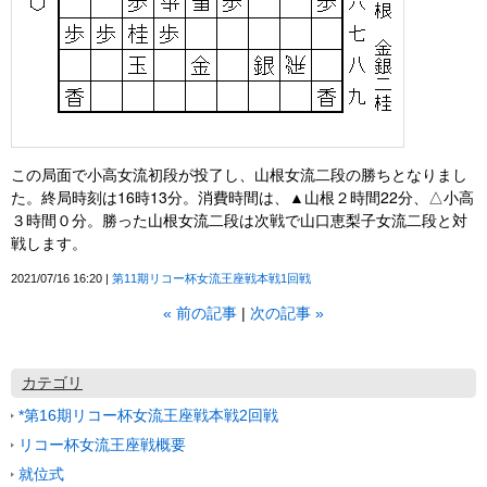
この局面で小高女流初段が投了し、山根女流二段の勝ちとなりまし
た。終局時刻は16時13分。消費時間は、▲山根２時間22分、△小高
３時間０分。勝った山根女流二段は次戦で山口恵梨子女流二段と対
戦します。
2021/07/16 16:20
第11期リコー杯女流王座戦本戦1回戦
«
前の記事
次の記事
»
カテゴリ
*第16期リコー杯女流王座戦本戦2回戦
リコー杯女流王座戦概要
就位式