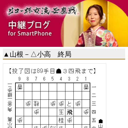
▲山根－△小高 終局