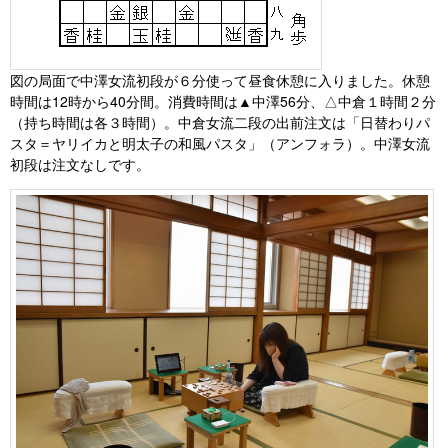
図の局面で中澤女流初段が６分使って昼食休憩に入りました。休憩
時間は12時から40分間。消費時間は▲中澤56分、△中倉１時間２分
（持ち時間は各３時間）。中倉女流二段の出前注文は「日替わりパ
スタ＝ヤリイカと明太子の和風パスタ」（アンフォラ）。中澤女流
初段は注文なしです。