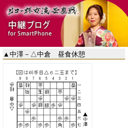
▲中澤－△中倉 昼食休憩