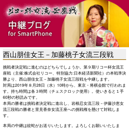
西山朋佳女王－加藤桃子女流三段戦
挑戦者決定戦に進むのはどちらでしょうか。第９期リコー杯女流王
座戦（主催:株式会社リコー、特別協力:日本経済新聞社）の本戦準決
勝より、西山朋佳女王－加藤桃子女流三段戦を中継します。
対局は2019年８月28日（水）10時から、東京・将棋会館で行われま
す。持ち時間は各３時間（チェスクロック使用）。使いきると１手
60秒の秒読みです。
本局の勝者は挑戦者決定戦に進出し、岩根忍女流三段－伊藤沙恵女
流三段戦の勝者と里見香奈女流王座への挑戦権を懸けて対戦しま
す。
本局の中継は紋蛇がお送りいたします。よろしくお願いいたしま