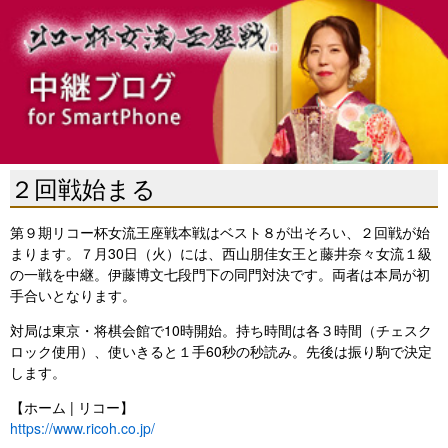
２回戦始まる
第９期リコー杯女流王座戦本戦はベスト８が出そろい、２回戦が始
まります。７月30日（火）には、西山朋佳女王と藤井奈々女流１級
の一戦を中継。伊藤博文七段門下の同門対決です。両者は本局が初
手合いとなります。
対局は東京・将棋会館で10時開始。持ち時間は各３時間（チェスク
ロック使用）、使いきると１手60秒の秒読み。先後は振り駒で決定
します。
【ホーム | リコー】
https://www.ricoh.co.jp/