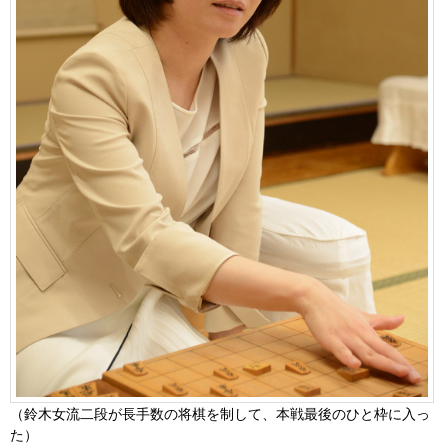
（鈴木女流二段が長手数の将棋を制して、本戦最後のひと枠に入っ
た）