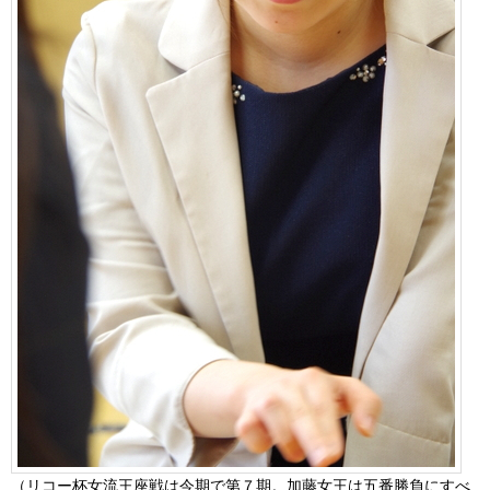
（リコー杯女流王座戦は今期で第７期。加藤女王は五番勝負にすべ