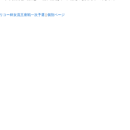
期リコー杯女流王座戦一次予選
|
個別ページ