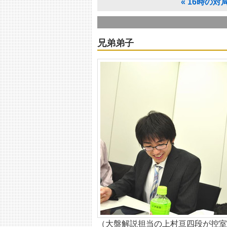
«
16時の対
兄弟弟子
（大盤解説担当の上村亘四段が控室