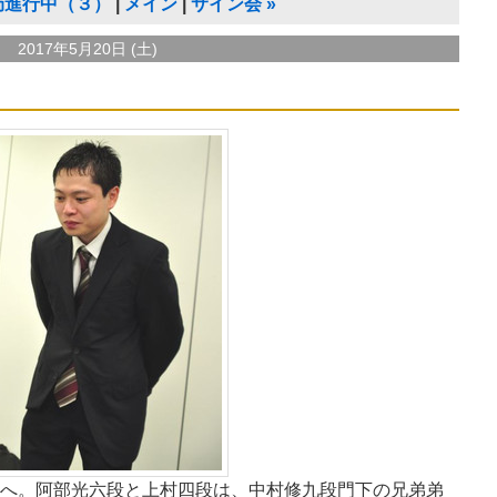
局進行中（３）
メイン
サイン会
»
2017年5月20日 (土)
へ。阿部光六段と上村四段は、中村修九段門下の兄弟弟