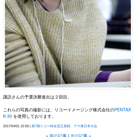
諏訪さんの予選決勝進出は２回目。
これらの写真の撮影には、リコーイメージング株式会社の
PENTAX
K-30
を使用しております。
2017/04/01 15:58
第7期リコー杯女流王座戦 アマ東日本大会
«
前の記事
次の記事
»