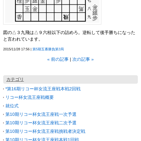
図の△３九飛は△９六桂以下の詰めろ。逆転して後手勝ちになった
と言われています。
2015/11/28 17:56
第5期五番勝負第3局
«
前の記事
次の記事
»
カテゴリ
*第16期リコー杯女流王座戦本戦2回戦
リコー杯女流王座戦概要
就位式
第10期リコー杯女流王座戦一次予選
第10期リコー杯女流王座戦二次予選
第10期リコー杯女流王座戦挑戦者決定戦
第10期リコー杯女流王座戦本戦1回戦