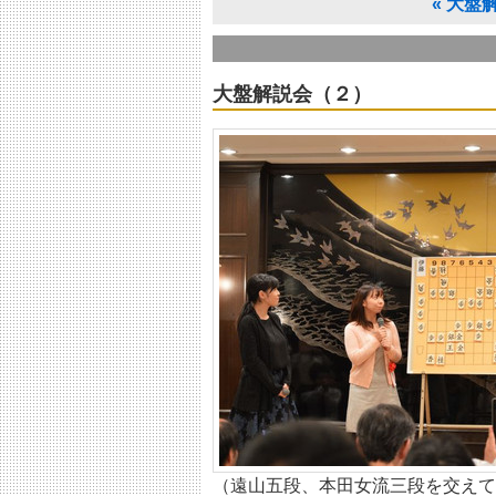
«
大盤
大盤解説会（２）
（遠山五段、本田女流三段を交えて