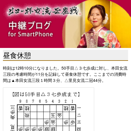
昼食休憩
時刻は12時10分になりました。50手目△３七歩成に対し、本田女流
三段の考慮時間が11分を記録して昼食休憩です。ここまでの消費時
間は▲本田女流三段１時間３分、△里見女流二冠44分。