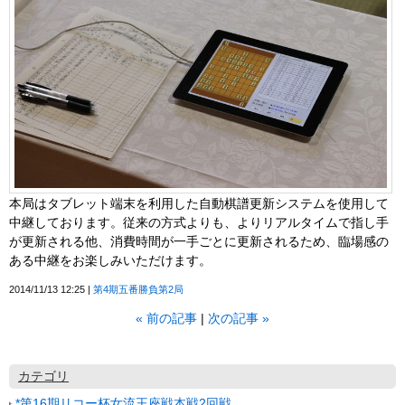
本局はタブレット端末を利用した自動棋譜更新システムを使用して
中継しております。従来の方式よりも、よりリアルタイムで指し手
が更新される他、消費時間が一手ごとに更新されるため、臨場感の
ある中継をお楽しみいただけます。
2014/11/13 12:25
第4期五番勝負第2局
«
前の記事
次の記事
»
カテゴリ
*第16期リコー杯女流王座戦本戦2回戦