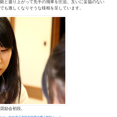
銀と盛り上がって先手の飛車を圧迫。互いに妥協のない
でも激しくなりそうな様相を呈しています。
奨励会初段。