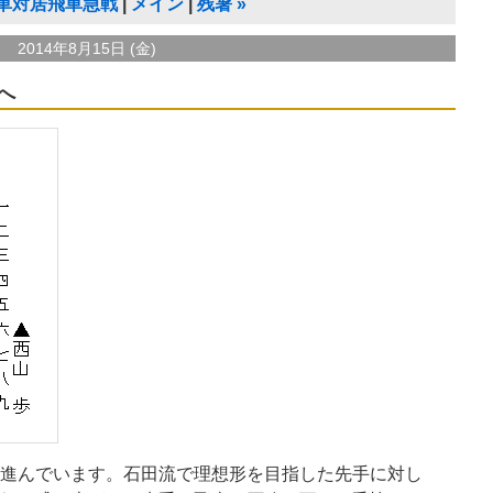
車対居飛車急戦
メイン
残暑
»
2014年8月15日 (金)
へ
進んでいます。石田流で理想形を目指した先手に対し