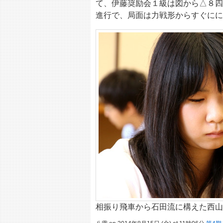
て、伊藤奨励会１級は図から△８四
進行で、局面は力戦形からすぐにに
相振り飛車から石田流に構えた西山