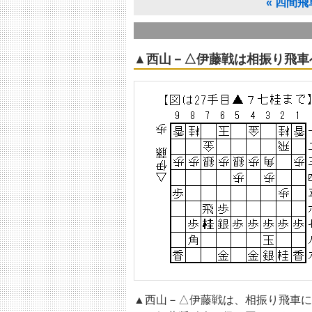
«
四間飛
▲西山－△伊藤戦は相振り飛車
▲西山－△伊藤戦は、相振り飛車に