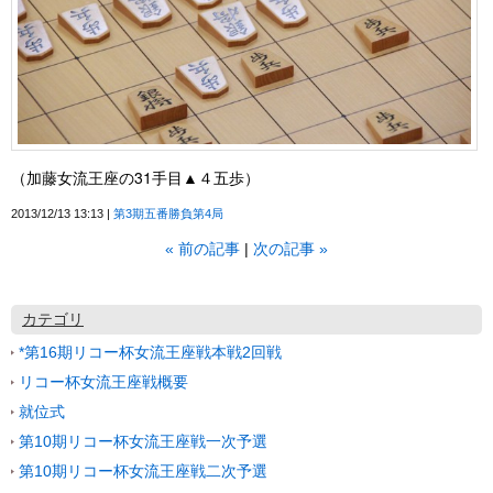
（加藤女流王座の31手目▲４五歩）
2013/12/13 13:13
第3期五番勝負第4局
«
前の記事
次の記事
»
カテゴリ
*第16期リコー杯女流王座戦本戦2回戦
リコー杯女流王座戦概要
就位式
第10期リコー杯女流王座戦一次予選
第10期リコー杯女流王座戦二次予選