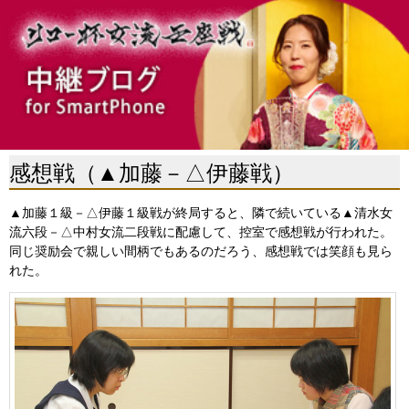
感想戦（▲加藤－△伊藤戦）
▲加藤１級－△伊藤１級戦が終局すると、隣で続いている▲清水女
流六段－△中村女流二段戦に配慮して、控室で感想戦が行われた。
同じ奨励会で親しい間柄でもあるのだろう、感想戦では笑顔も見ら
れた。