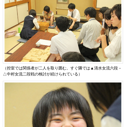
（控室では関係者が二人を取り囲む。すぐ隣では▲清水女流六段－
△中村女流二段戦の検討が続けられている）