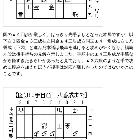
図の▲４四歩が厳しく、はっきり先手よしとなった本局ですが、以
下△３四金▲３三成桂△同金▲４三歩成△同玉▲４一角成に△１八
香成（下図）と進んだ本譜は飛車を逃げると攻めが細くなり、福崎
九段は後手持ちの見解を示しました。手順中の▲４三歩成が手筋な
がら軽すぎたきらいがあったと見ており、▲３六銀のような手で攻
めに厚みを加えたほうが後手は対応が難しかったのではないかとの
ことです。