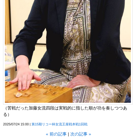
（苦戦だった加藤女流四段は実戦的に指した順が功を奏しつつあ
る）
2025/07/24 15:00
第15期リコー杯女流王座戦本戦1回戦
«
前の記事
次の記事
»