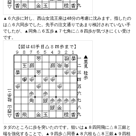
▲６六歩に対し、西山女流王座は48分の考慮に沈みます。指したの
は△６六同歩でした。先手の注文通りであまり検討されていない手
でしたが、▲同角△６五歩▲７七角に△８四歩が気づきにくい受け
です。
タダのところに歩を突いたのです。狙いは▲８四同飛に△８三銀と
端を強化することで、▲９四歩△同香▲８六桂も△８三銀▲９四桂