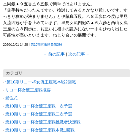
△同銀▲９五香△８五銀で簡単ではありません。
「先手持ちだったんですか、検討してみるとかなり難しいです。す
っきり攻めが決まりません」と伊藤真五段。△８四歩に今度は里見
女流四冠が手を止めています。里見女流四冠の▲６六歩と西山女流
王座の△８四歩は、お互いに相手の読みにない一手をひねり出した
可能性が高いといえます。ねじり合いの展開です。
2020/12/01 14:28
第10期五番勝負第3局
«
前の記事
次の記事
»
カテゴリ
*第16期リコー杯女流王座戦本戦2回戦
リコー杯女流王座戦概要
就位式
第10期リコー杯女流王座戦一次予選
第10期リコー杯女流王座戦二次予選
第10期リコー杯女流王座戦挑戦者決定戦
第10期リコー杯女流王座戦本戦1回戦