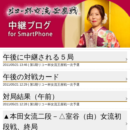
午後に中継される５局
2011/05/21 13:46
第1期リコー杯女流王座戦一次予選
午後の対戦カード
2011/05/21 12:29
第1期リコー杯女流王座戦一次予選
対局結果（午前）
2011/05/21 12:28
第1期リコー杯女流王座戦一次予選
▲本田女流二段－△室谷（由）女流初
段戦、終局