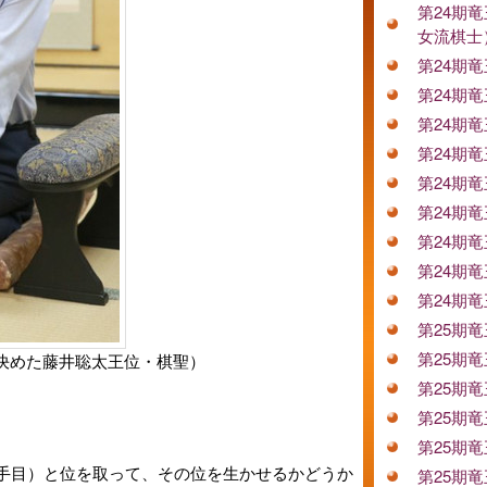
第24期
女流棋士
第24期
第24期
第24期
第24期
第24期
第24期
第24期
第24期
第24期
第25期
第25期
決めた藤井聡太王位・棋聖）
第25期
第25期
第25期
6手目）と位を取って、その位を生かせるかどうか
第25期