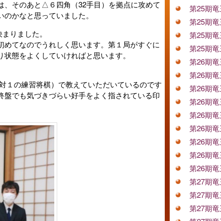
は、そのあと△６四角（32手目）を拠点に攻めて
第25期
いのかなと思っていました。
第25期
決まりました。
第25期
初めてなのでうれしく思います。第１局がすぐに
第25期
り状態をよくしていければと思います。
第26期
第26期
１対１の練習将棋）で教えていただいているのです
第26期
終盤でも気づきづらい好手をよく指されている印
第26期
第26期
第26期
第26期
第26期
第26期
第27期
第27期
第27期