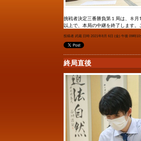
挑戦者決定三番勝負第１局は、８月
以上で、本局の中継を終了します。
投稿者 武蔵 日時 2021年8月 6日 (金) 午後 09時1
終局直後