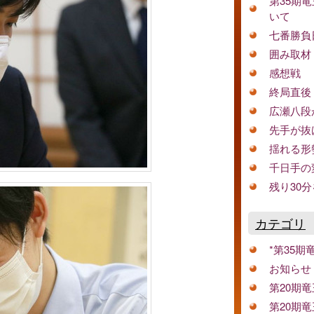
第35期
いて
七番勝負
囲み取材
感想戦
終局直後
広瀬八段
先手が抜
揺れる形
千日手の
残り30
カテゴリ
*第35期
お知らせ
第20期
第20期