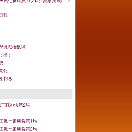
竜王戦七番勝負のブログ記事掲載につ
日程
が挑戦権獲得
け出す
勢
変化
分を切る
竜王戦挑決第2局
竜王戦七番勝負第1局
竜王戦七番勝負第2局