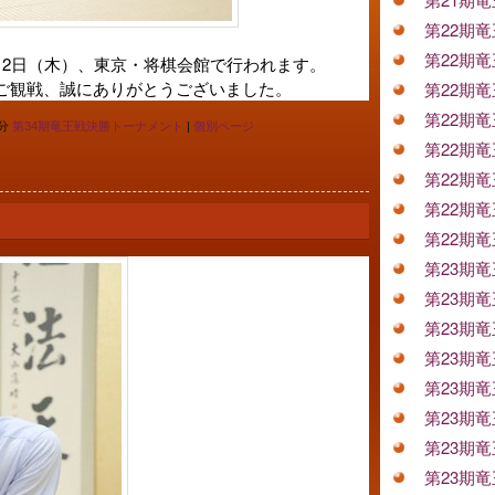
第22期
第22期
12日（木）、東京・将棋会館で行われます。
ご観戦、誠にありがとうございました。
第22期
第22期
0分
第34期竜王戦決勝トーナメント
|
個別ページ
第22期
第22期
第22期
第22期
第23期
第23期
第23期
第23期
第23期
第23期
第23期
第23期