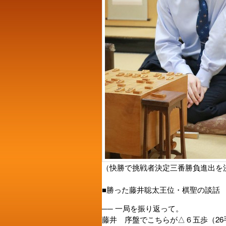
（快勝で挑戦者決定三番勝負進出を
■勝った藤井聡太王位・棋聖の談話
── 一局を振り返って。
藤井 序盤でこちらが△６五歩（2