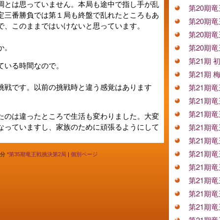
調とは思っていません。本局も途中で指し手が乱
第20期
定三番勝負では第１局も終盤で乱れたところもあ
第20期
で、このままではいけないと思っています。
第20期
か。
第20期
第21期
ている時間なので。
第21期
挑戦です。以前の挑戦時と違う感覚はあります
第21期
第21期
第21期
たのは違ったところで生活も変わりました。大変
なっていますし、家族のために頑張るようにして
第21期
第21期
第21期
0分
*第35期竜王戦挑決第2局
|
個別ページ
第21期
第21期
第21期
第21期
第21期