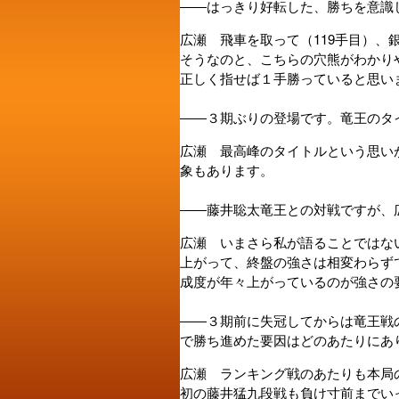
――はっきり好転した、勝ちを意識
広瀬 飛車を取って（119手目）、
そうなのと、こちらの穴熊がわかり
正しく指せば１手勝っていると思い
――３期ぶりの登場です。竜王のタ
広瀬 最高峰のタイトルという思い
象もあります。
――藤井聡太竜王との対戦ですが、
広瀬 いまさら私が語ることではな
上がって、終盤の強さは相変わらず
成度が年々上がっているのが強さの
――３期前に失冠してからは竜王戦
で勝ち進めた要因はどのあたりにあ
広瀬 ランキング戦のあたりも本局
初の藤井猛九段戦も負け寸前までい