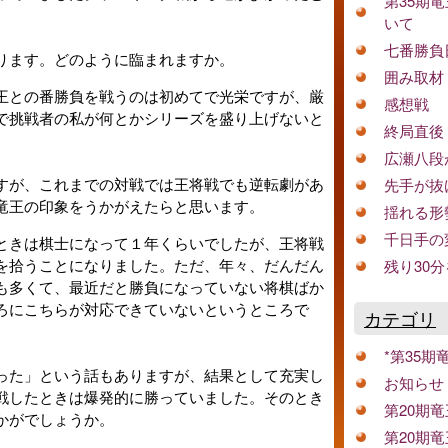
第35期
いて
七番勝負
ります。どのように臨まれますか。
囲み取材
王との番勝負を戦うのは初めてで光栄ですが、厳
感想戦
で挑戦者の私が何とかシリーズを盛り上げないと
終局直後
広瀬八段
すが、これまでの対戦では王将戦でも逆転劇があ
先手が抜
竜王の印象をうかがえたらと思います。
揺れる形
千日手の
ときは棋士になって１年くらいでしたが、王将戦
を拾うことになりました。ただ、年々、だんだん
残り30
も多くて、最近だと勝負になっていない将棋ばか
ろにこちらが対応できていないというところで
カテゴリ
*第35期
った」という話もありますが、結果として充実し
お知らせ
戦したときは爆発的に勝っていました。そのとき
第20期
かがでしょうか。
第20期