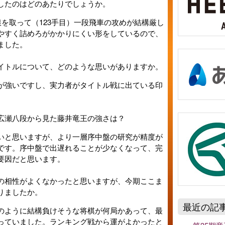
したのはどのあたりでしょうか。
銀を取って（123手目）一段飛車の攻めが結構厳し
やすく詰めろがかかりにくい形をしているので、
ました。
イトルについて、どのような思いがありますか。
が強いですし、実力者がタイトル戦に出ている印
広瀬八段から見た藤井竜王の強さは？
いと思いますが、より一層序中盤の研究が精度が
です。序中盤で出遅れることが少なくなって、完
要因だと思います。
の相性がよくなかったと思いますが、今期ここま
りましたか。
最近の記
のように結構負けそうな将棋が何局かあって、最
っていました。ランキング戦から運がよかったと