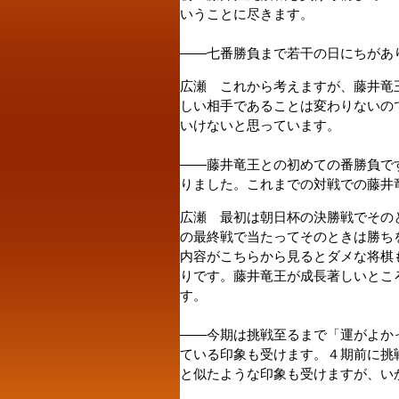
いうことに尽きます。
――七番勝負まで若干の日にちがあ
広瀬 これから考えますが、藤井竜
しい相手であることは変わりないの
いけないと思っています。
――藤井竜王との初めての番勝負で
りました。これまでの対戦での藤井
広瀬 最初は朝日杯の決勝戦でその
の最終戦で当たってそのときは勝ち
内容がこちらから見るとダメな将棋
りです。藤井竜王が成長著しいとこ
す。
――今期は挑戦至るまで「運がよか
ている印象も受けます。４期前に挑
と似たような印象も受けますが、い