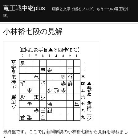
竜王戦中継plus
画像と文章で綴るブログ、もう一つの竜王戦中
継。
小林裕七段の見解
最終盤です。ここでは新聞解説の小林裕七段から見解を尋ねまし