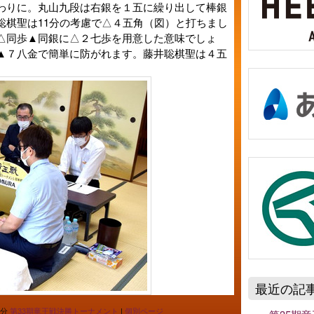
わりに。丸山九段は右銀を１五に繰り出して棒銀
聡棋聖は11分の考慮で△４五角（図）と打ちまし
△同歩▲同銀に△２七歩を用意した意味でしょ
▲７八金で簡単に防がれます。藤井聡棋聖は４五
最近の記
7分
第33期竜王戦決勝トーナメント
|
個別ページ