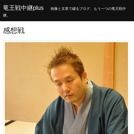
竜王戦中継plus
画像と文章で綴るブログ、もう一つの竜王戦中
継。
感想戦