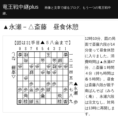
竜王戦中継plus
画像と文章で綴るブログ、もう一つの竜王戦中
継。
▲永瀬－△斎藤 昼食休憩
12時10分、図の局
面で斎藤六段が14
分使って昼食休憩
に入りました。消
費時間は▲永瀬47
分、△斎藤１時間
４分（持ち時間は
各５時間）。昼食
は斎藤六段が親子
南ばんそば（みろ
く庵）、永瀬六段
は注文なし。対局
は13時に再開しま
す。