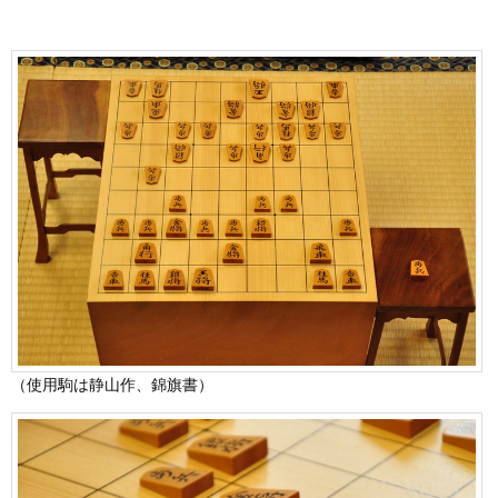
（使用駒は静山作、錦旗書）