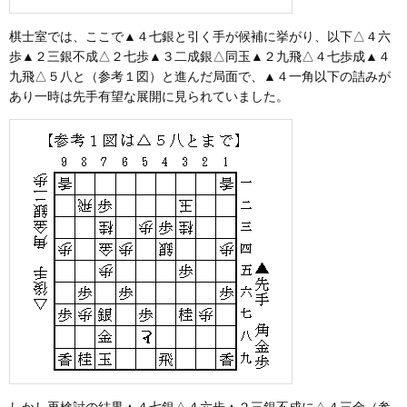
棋士室では、ここで▲４七銀と引く手が候補に挙がり、以下△４六
歩▲２三銀不成△２七歩▲３二成銀△同玉▲２九飛△４七歩成▲４
九飛△５八と（参考１図）と進んだ局面で、▲４一角以下の詰みが
あり一時は先手有望な展開に見られていました。