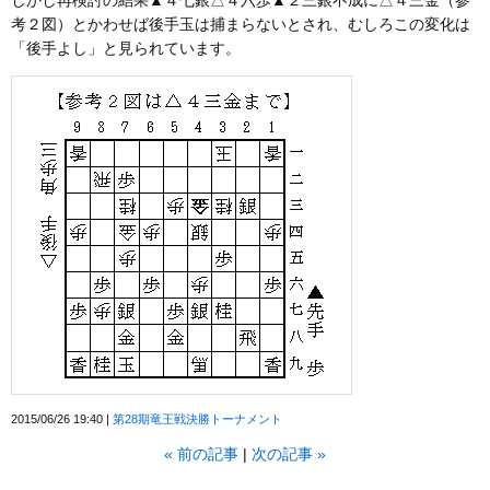
しかし再検討の結果▲４七銀△４六歩▲２三銀不成に△４三金（参
考２図）とかわせば後手玉は捕まらないとされ、むしろこの変化は
「後手よし」と見られています。
2015/06/26 19:40
第28期竜王戦決勝トーナメント
«
前の記事
次の記事
»