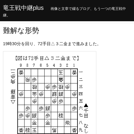
竜王戦中継plus
画像と文章で綴るブログ、もう一つの竜王戦中
継。
難解な形勢
19時30分を回り、72手目△３二金まで進みました。