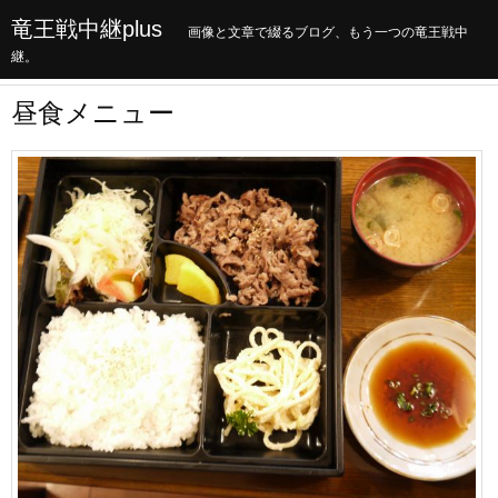
竜王戦中継plus
画像と文章で綴るブログ、もう一つの竜王戦中
継。
昼食メニュー