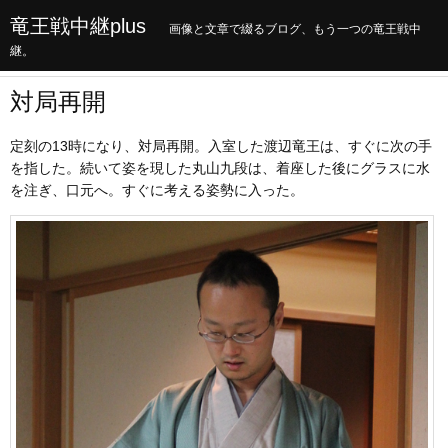
竜王戦中継plus
画像と文章で綴るブログ、もう一つの竜王戦中
継。
対局再開
定刻の13時になり、対局再開。入室した渡辺竜王は、すぐに次の手
を指した。続いて姿を現した丸山九段は、着座した後にグラスに水
を注ぎ、口元へ。すぐに考える姿勢に入った。