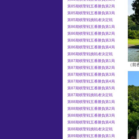
第85期棋聖戦五番勝負第2局
第85期棋聖戦五番勝負第3局
第85期棋聖戦挑戦者決定戦
第86期棋聖戦五番勝負第1局
第86期棋聖戦五番勝負第2局
第86期棋聖戦五番勝負第3局
第86期棋聖戦五番勝負第4局
第86期棋聖戦挑戦者決定戦
第87期棋聖戦五番勝負第1局
（前
第87期棋聖戦五番勝負第2局
第87期棋聖戦五番勝負第3局
第87期棋聖戦五番勝負第4局
第87期棋聖戦五番勝負第5局
第87期棋聖戦挑戦者決定戦
第88期棋聖戦五番勝負第1局
第88期棋聖戦五番勝負第2局
第88期棋聖戦五番勝負第3局
第88期棋聖戦五番勝負第4局
第88期棋聖戦挑戦者決定戦
第89期棋聖戦五番勝負第1局