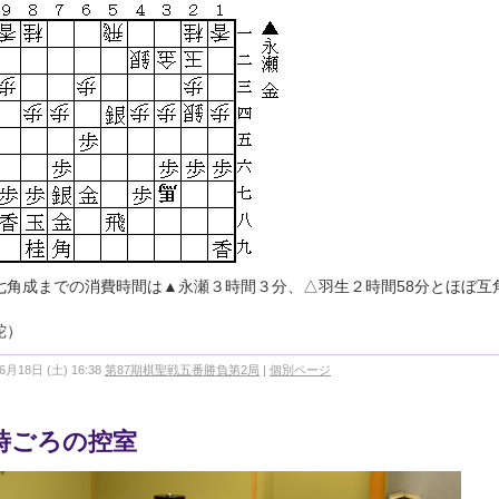
七角成までの消費時間は▲永瀬３時間３分、△羽生２時間58分とほぼ互
蛇）
6月18日 (土) 16:38
第87期棋聖戦五番勝負第2局
|
個別ページ
6時ごろの控室