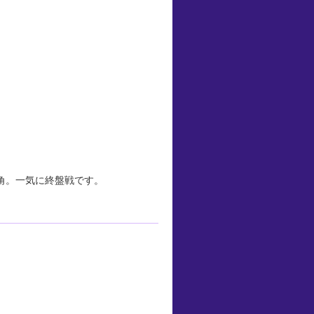
角。一気に終盤戦です。