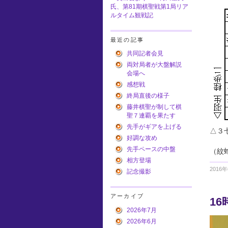
氏、第81期棋聖戦第1局リア
ルタイム観戦記
最近の記事
共同記者会見
両対局者が大盤解説
会場へ
感想戦
終局直後の様子
藤井棋聖が制して棋
聖７連覇を果たす
先手がギアを上げる
△３
好調な攻め
先手ペースの中盤
（紋
相方登場
2016年
記念撮影
アーカイブ
1
2026年7月
2026年6月