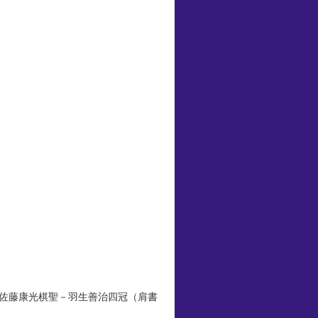
、佐藤康光棋聖－羽生善治四冠（肩書