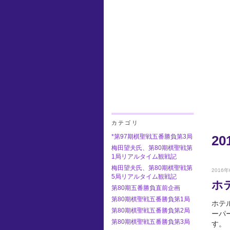
カテゴリ
20
*第97期棋聖戦五番勝負第3局
梅田望夫氏、第80期棋聖戦第
1局リアルタイム観戦記
梅田望夫氏、第80期棋聖戦第
2016年
5局リアルタイム観戦記
ホ
第80期五番勝負直前企画
第80期棋聖戦五番勝負第1局
ホテ
第80期棋聖戦五番勝負第2局
ーパ
第80期棋聖戦五番勝負第3局
す。