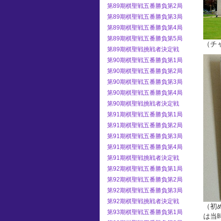
第89期棋聖戦五番勝負第2局
第89期棋聖戦五番勝負第3局
第89期棋聖戦五番勝負第4局
第89期棋聖戦五番勝負第5局
（チ
第89期棋聖戦挑戦者決定戦
第90期棋聖戦五番勝負第1局
第90期棋聖戦五番勝負第2局
第90期棋聖戦五番勝負第3局
第90期棋聖戦五番勝負第4局
第90期棋聖戦挑戦者決定戦
第91期棋聖戦五番勝負第1局
第91期棋聖戦五番勝負第2局
第91期棋聖戦五番勝負第3局
第91期棋聖戦五番勝負第4局
第91期棋聖戦挑戦者決定戦
第92期棋聖戦五番勝負第1局
第92期棋聖戦五番勝負第2局
第92期棋聖戦五番勝負第3局
第92期棋聖戦挑戦者決定戦
（初
第93期棋聖戦五番勝負第1局
は当