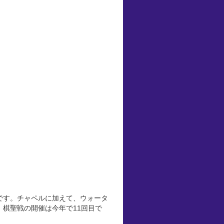
です。チャペルに加えて、ウォータ
棋聖戦の開催は今年で11回目で