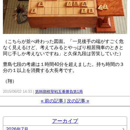
（こちらが並べ終わった図面。「一見後手の端がすごく危
なく見えるけど、考えてみるとやっぱり相居飛車のときと
同じ手しか考えないですね」と久保九段は苦笑していた）
豊島七段の考慮は１時間40分を超えました。持ち時間の３
分の１以上を消費する大長考です。
（翔）
2015/06/02 14:33
第86期棋聖戦五番勝負第1局
«
前の記事
次の記事
»
アーカイブ
2026年7月