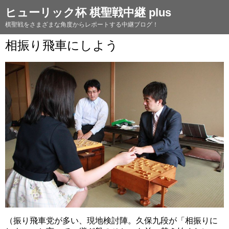
ヒューリック杯 棋聖戦中継 plus
棋聖戦をさまざまな角度からレポートする中継ブログ！
相振り飛車にしよう
（振り飛車党が多い、現地検討陣。久保九段が「相振りに